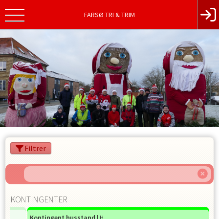
FARSØ TRI & TRIM
Filtrer
KONTINGENTER
Kontingent husstand
| H