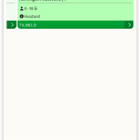
0
-
99
år
Husstand
TILMELD