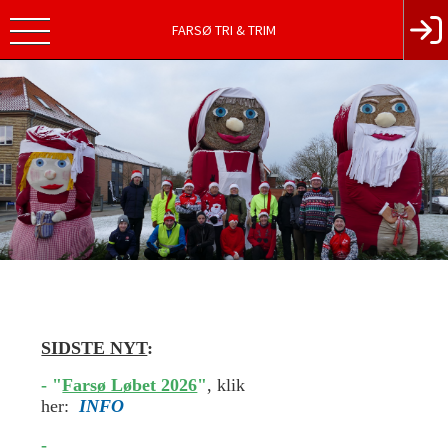
FARSØ TRI & TRIM
SIDSTE NYT
:
-
"
Farsø Løbet 2026
"
, klik
her:
INFO
-