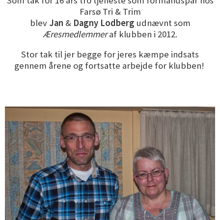
Som tak for 16 års tro tjeneste som formandspar hos
Farsø Tri & Trim
blev
Jan
&
Dagny Lodberg
udnævnt som
Æresmedlemmer
af klubben i 2012.
Stor tak til jer begge for jeres kæmpe indsats
gennem årene og fortsatte arbejde for klubben!