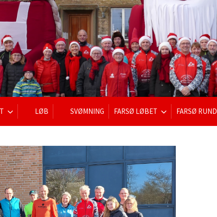
T
LØB
SVØMNING
FARSØ LØBET
FARSØ RUND