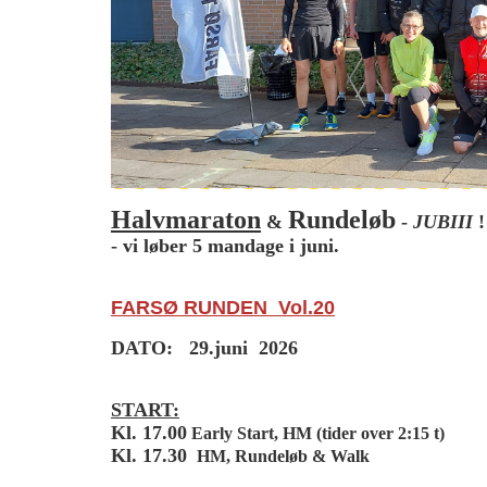
Halvmaraton
Rundeløb
&
-
JUBIII
!
- vi løber 5 mandage i juni.
FARSØ RUNDEN Vol.20
DATO: 29.juni 2026
START:
Kl. 17.00
Early Start, HM (tider over 2:15 t)
Kl. 17.30
HM, Rundeløb & Walk