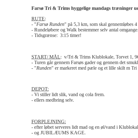
Farsø Tri & Trims hyggelige mandags træninger u
RUTE
:
- "
Farsø Runden
" på 5,3 km, som skal gennemløbes 4
- Rundeløbere og Walk bestemmer selv antal omgange
- Tidsgrænse: 3:15 timer!
START/ MÅL
: v/Tri & Trims Klublokale, Torvet 1, 9
- Turen går gennem Farsøs gader og gennem det smuk
- "
Runden
" er markeret med pæle og et lille skilt m Tr
DEPOT:
- Vi stiller lidt slik, vand og cola frem.
- ellers medbring selv.
FORPLEJNING:
- efter løbet serveres lidt mad og en øl/vand i Klubloka
- og JUBILÆUMS KAGE.