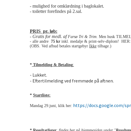
- mulighed for omklædning i baglokalet.
- toiletter forefindes på 2.sal.
PRIS pr. løb:
- Gratis for medl. af
Farsø Tri & Trim
. Men husk TILMELD
- alle andre
75 kr
inkl. medalje & print-selv-diplom! HER
(OBS. Ved afbud betales startgebyr
Ikke
tilbage.)
*
Tilmelding & Betaling
:
- Lukket.
- Eftertilmelding ved fremmøde på aftnen.
*
Startliste:
https://docs.google.com/s
Mandag 29.juni, klik her:
*
Resultatlister
:
findes her på hjemmesiden under "
Resultat