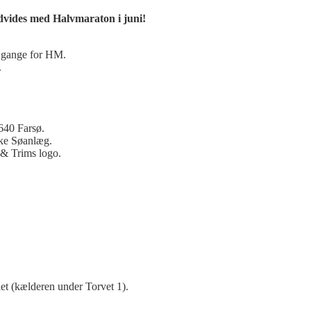
dvides med Halvmaraton i juni!
 gange for HM.
.
640 Farsø.
ke Søanlæg.
i & Trims logo.
let (kælderen under Torvet 1).