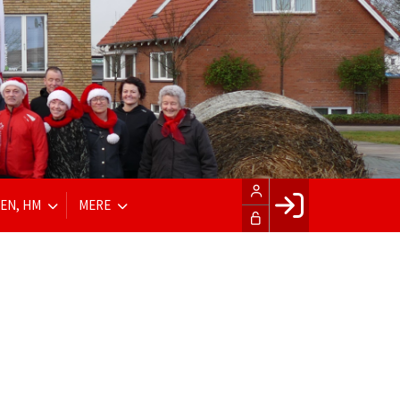
EN, HM
MERE
Facebook login
Husk mig
Glemt password
Opret profil
LOG IND