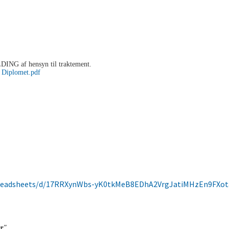
ING af hensyn til traktement.
:
Diplomet.pdf
preadsheets/d/17RRXynWbs-yK0tkMeB8EDhA2VrgJatiMHzEn9FXota
er"